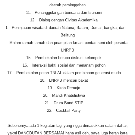
daerah persinggahan
11.
Penanggulangan bencana dan tsunami
12.
Dialog dengan Civitas Akademika
13.
Peninjauan wisata di daerah Natuna, Batam, Dumai, bangka, dan
Belitung
14.
Malam ramah tamah dan peampilan kreasi pentas seni oleh peserta
LNRPB
15.
Pembekalan berupa diskusi kelompok
16.
Interaksi bakti sosial dan menanam pohon
17.
Pembekalan peran TNI AL dalam pembinaan generasi muda
18.
LNRPB mencari bakat
19.
Kirab Remaja
20.
Mandi Khatulistiwa
21.
Drum Band STIP
22.
Cocktail Party
Sebenernya ada 1 kegiatan lagi yang ngga dimasukkan dalam daftar,
yakni DANGDUTAN BERSAMA! haha asli deh, saya juga heran kata