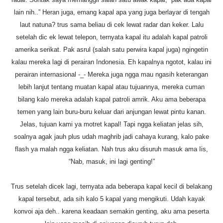
lain nih..” Heran juga, emang kapal apa yang juga berlayar di tengah
laut natuna? trus sama beliau di cek lewat radar dan keker. Lalu
setelah dic ek lewat telepon, ternyata kapal itu adalah kapal patroli
amerika serikat. Pak asrul (salah satu perwira kapal juga) ngingetin
kalau mereka lagi di perairan Indonesia. Eh kapalnya ngotot, kalau ini
perairan internasional -_- Mereka juga ngga mau ngasih keterangan
lebih lanjut tentang muatan kapal atau tujuannya, mereka cuman
bilang kalo mereka adalah kapal patroli amrik. Aku ama beberapa
temen yang lain buru-buru keluar dari anjungan lewat pintu kanan.
Jelas, tujuan kami ya motret kapal! Tapi ngga keliatan jelas sih,
soalnya agak jauh plus udah maghrib jadi cahaya kurang, kalo pake
flash ya malah ngga keliatan. Nah trus aku disuruh masuk ama Iis,
“Nab, masuk, ini lagi genting!”
Trus setelah dicek lagi, ternyata ada beberapa kapal kecil di belakang
kapal tersebut, ada sih kalo 5 kapal yang mengikuti. Udah kayak
konvoi aja deh.. karena keadaan semakin genting, aku ama peserta