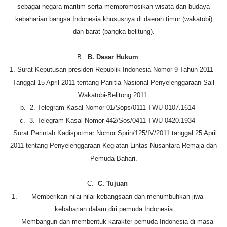
sebagai negara maritim serta mempromosikan wisata dan budaya
kebaharian bangsa Indonesia khususnya di daerah timur (wakatobi)
dan barat (bangka-belitung).
B.
B.
Dasar Hukum
a.
1.
Surat Keputusan presiden Republik Indonesia Nomor 9 Tahun 2011
Tanggal 15 April 2011 tentang Panitia Nasional Penyelenggaraan Sail
Wakatobi-Belitong 2011.
b.
2.
Telegram Kasal Nomor 01/Sops/0111 TWU 0107.1614
c.
3.
Telegram Kasal Nomor 442/Sos/0411 TWU 0420.1934
d.
4.
Surat Perintah Kadispotmar Nomor Sprin/125/IV/2011 tanggal 25 April
2011 tentang Penyelenggaraan Kegiatan Lintas Nusantara Remaja dan
Pemuda Bahari.
C.
C.
Tujuan
1.
Memberikan nilai-nilai kebangsaan dan menumbuhkan jiwa
kebaharian dalam diri pemuda Indonesia
2.
Membangun dan membentuk karakter pemuda Indonesia di masa