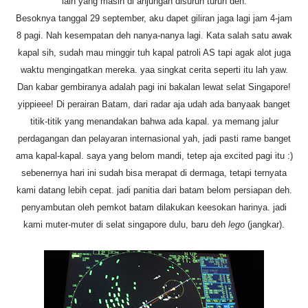
lain yang masih di anjungan disuruh turun deh.
Besoknya tanggal 29 september, aku dapet giliran jaga lagi jam 4-jam
8 pagi. Nah kesempatan deh nanya-nanya lagi. Kata salah satu awak
kapal sih, sudah mau minggir tuh kapal patroli AS tapi agak alot juga
waktu mengingatkan mereka. yaa singkat cerita seperti itu lah yaw.
Dan kabar gembiranya adalah pagi ini bakalan lewat selat Singapore!
yippieee! Di perairan Batam, dari radar aja udah ada banyaak banget
titik-titik yang menandakan bahwa ada kapal. ya memang jalur
perdagangan dan pelayaran internasional yah, jadi pasti rame banget
ama kapal-kapal. saya yang belom mandi, tetep aja excited pagi itu :)
sebenernya hari ini sudah bisa merapat di dermaga, tetapi ternyata
kami datang lebih cepat. jadi panitia dari batam belom persiapan deh.
penyambutan oleh pemkot batam dilakukan keesokan harinya. jadi
kami muter-muter di selat singapore dulu, baru deh
lego
(jangkar).