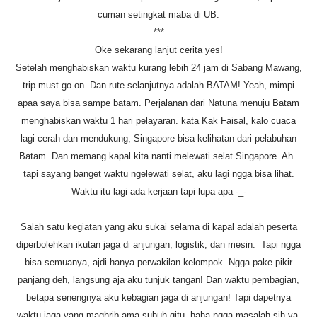
cuman setingkat maba di UB.
***
Oke sekarang lanjut cerita yes!
Setelah menghabiskan waktu kurang lebih 24 jam di Sabang Mawang,
trip must go on. Dan rute selanjutnya adalah BATAM! Yeah, mimpi
apaa saya bisa sampe batam. Perjalanan dari Natuna menuju Batam
menghabiskan waktu 1 hari pelayaran. kata Kak Faisal, kalo cuaca
lagi cerah dan mendukung, Singapore bisa kelihatan dari pelabuhan
Batam. Dan memang kapal kita nanti melewati selat Singapore. Ah..
tapi sayang banget waktu ngelewati selat, aku lagi ngga bisa lihat.
Waktu itu lagi ada kerjaan tapi lupa apa -_-
Salah satu kegiatan yang aku sukai selama di kapal adalah peserta
diperbolehkan ikutan jaga di anjungan, logistik, dan mesin.
Tapi ngga
bisa semuanya, ajdi hanya perwakilan kelompok. Ngga pake pikir
panjang deh, langsung aja aku tunjuk tangan! Dan waktu pembagian,
betapa senengnya aku kebagian jaga di anjungan! Tapi dapetnya
waktu jaga yang maghrib ama subuh gitu..haha ngga masalah sih ya.