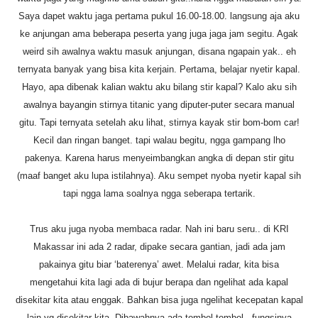
Saya dapet waktu jaga pertama pukul 16.00-18.00. langsung aja aku
ke anjungan ama beberapa peserta yang juga jaga jam segitu. Agak
weird sih awalnya waktu masuk anjungan, disana ngapain yak.. eh
ternyata banyak yang bisa kita kerjain. Pertama, belajar nyetir kapal.
Hayo, apa dibenak kalian waktu aku bilang stir kapal? Kalo aku sih
awalnya bayangin stirnya titanic yang diputer-puter secara manual
gitu. Tapi ternyata setelah aku lihat, stirnya kayak stir bom-bom car!
Kecil dan ringan banget. tapi walau begitu, ngga gampang lho
pakenya. Karena harus menyeimbangkan angka di depan stir gitu
(maaf banget aku lupa istilahnya). Aku sempet nyoba nyetir kapal sih
tapi ngga lama soalnya ngga seberapa tertarik.
Trus aku juga nyoba membaca radar. Nah ini baru seru.. di KRI
Makassar ini ada 2 radar, dipake secara gantian, jadi ada jam
pakainya gitu biar ‘baterenya’ awet. Melalui radar, kita bisa
mengetahui kita lagi ada di bujur berapa dan ngelihat ada kapal
disekitar kita atau enggak. Bahkan bisa juga ngelihat kecepatan kapal
lain yg disekitar kita. Dibawahnya ada tombol-tombol , fungsinya