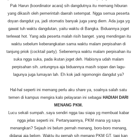
Pak Harun (koordinator acara) sih dangdutnya itu memang hiburan
yang dikasih oleh pemerintah daerah setempat. Ngga semua peserta
doyan dangdut ya, jadi otomatis banyak juga yang diem. Ada juga yg
gawat tuh waktu dangdutan, yaitu waktu di Bangka. Biduannya joget
terlewat hot. Yang ada peserta malah risih banget. yang mendingan itu
waktu sebelum keberangkatan sama waktu malam perpisahan di
tanjung priok (cocktail party). Sebenernya waktu malam perpisahan itu
suka ngga suka, pada ikutan joget deh. Habisnya udah malam
perpisahan sih..untungnya aja biduannya masih sopan dan lagu-
lagunya juga lumayan lah. Eh kok jadi ngomongin dangdut ya?
Hal-hal seperti ini memang perlu aku share ya, soalnya salah satu
temen di kampus mengira kalo pelayaran ini sebagai
HADIAH DARI
MENANG PKM.
Lucu sekali sumpah..saya sendiri ngga tau siapa yg membuat kabar
ngga jelas seperti ini. Pertanyaannya, PKM mana yg saya
menangkan? Sejauh ini belum pernah menang, boro-boro menang,
didanai aja belom. Waktu itu pernah sih menang PKM GT, tapi kan