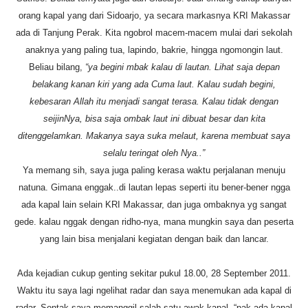
orang kapal yang dari Sidoarjo, ya secara markasnya KRI Makassar
ada di Tanjung Perak. Kita ngobrol macem-macem mulai dari sekolah
anaknya yang paling tua, lapindo, bakrie, hingga ngomongin laut.
Beliau bilang,
“ya begini mbak kalau di lautan. Lihat saja depan
belakang kanan kiri yang ada Cuma laut. Kalau sudah begini,
kebesaran Allah itu menjadi sangat terasa. Kalau tidak dengan
seijinNya, bisa saja ombak laut ini dibuat besar dan kita
ditenggelamkan. Makanya saya suka melaut, karena membuat saya
selalu teringat oleh Nya..”
Ya memang sih, saya juga paling kerasa waktu perjalanan menuju
natuna. Gimana enggak..di lautan lepas seperti itu bener-bener ngga
ada kapal lain selain KRI Makassar, dan juga ombaknya yg sangat
gede. kalau nggak dengan ridho-nya, mana mungkin saya dan peserta
yang lain bisa menjalani kegiatan dengan baik dan lancar.
Ada kejadian cukup genting sekitar pukul 18.00, 28 September 2011.
Waktu itu saya lagi ngelihat radar dan saya menemukan ada kapal di
radar. Sontak saya memanggil salah satu awak kapal, “pak ada kapal