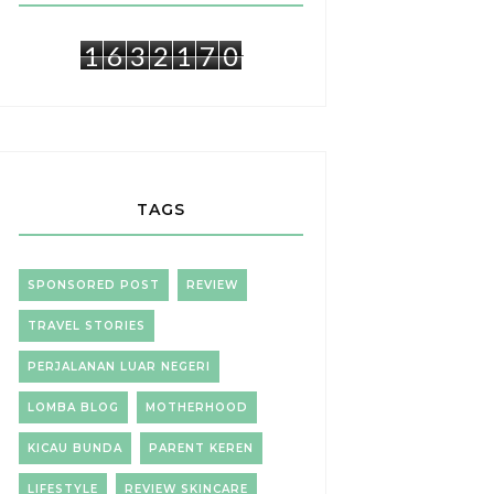
1
6
3
2
1
7
0
TAGS
SPONSORED POST
REVIEW
TRAVEL STORIES
PERJALANAN LUAR NEGERI
LOMBA BLOG
MOTHERHOOD
KICAU BUNDA
PARENT KEREN
LIFESTYLE
REVIEW SKINCARE