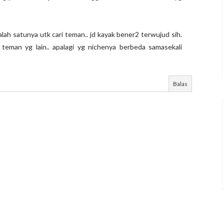
ah satunya utk cari teman.. jd kayak bener2 terwujud sih.
2 teman yg lain.. apalagi yg nichenya berbeda samasekali
Balas