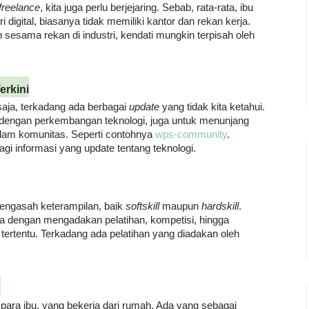
freelance
, kita juga perlu berjejaring. Sebab, rata-rata, ibu
i digital, biasanya tidak memiliki kantor dan rekan kerja.
n sesama rekan di industri, kendati mungkin terpisah oleh
rkini
 saja, terkadang ada berbagai
update
yang tidak kita ketahui.
dengan perkembangan teknologi, juga untuk menunjang
dalam komunitas. Seperti contohnya
wps-community
.
agi informasi yang update tentang teknologi.
 mengasah keterampilan, baik
softskill
maupun
hardskill
.
dengan mengadakan pelatihan, kompetisi, hingga
 tertentu. Terkadang ada pelatihan yang diadakan oleh
g
 para ibu, yang bekerja dari rumah. Ada yang sebagai