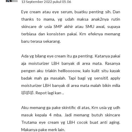
13 September 2022 pukul 05.06
Eye cream atau eye serum, buatku penting sih. Dan
thanks to mama, yg udah maksa anak2nya rutin
skincare dr usia SMP akhir atau SMU awal, supaya
terbiasa dan konsisten pakai. Krn efeknya memang
baru terasa sekarang.
Ada yg bilang eye cream itu ga penting. Katanya pakai
aja moisturizer LBH banyak di area mata. Rasanya
pengen aku triakin helllooooow, kalo kulit situ kayak
badak mah ga masalah. Tapi bagi yg sensitif, apply
moisturizer LBH banyak di area mata malah bikin milia
🤣🤣🤣. Repot lagi kan ..
Aku memang ga pake skintific di atas, Krn usia yg udh
masuk kepala 4 mba. Jadi memang butuh skincare
Trutama eye cream yg LBH cocok buat anti aging.
Makanya pake merk lain.