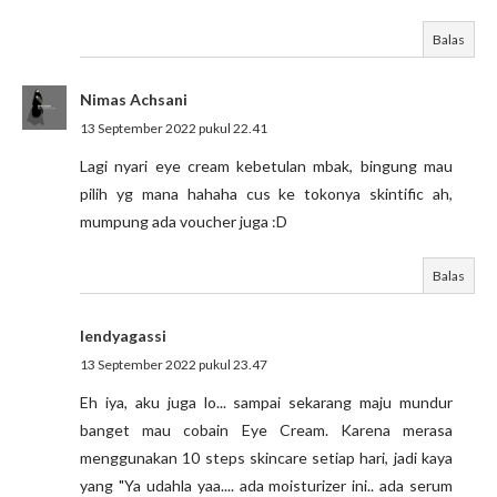
Balas
Nimas Achsani
13 September 2022 pukul 22.41
Lagi nyari eye cream kebetulan mbak, bingung mau
pilih yg mana hahaha cus ke tokonya skintific ah,
mumpung ada voucher juga :D
Balas
lendyagassi
13 September 2022 pukul 23.47
Eh iya, aku juga lo... sampai sekarang maju mundur
banget mau cobain Eye Cream. Karena merasa
menggunakan 10 steps skincare setiap hari, jadi kaya
yang "Ya udahla yaa.... ada moisturizer ini.. ada serum