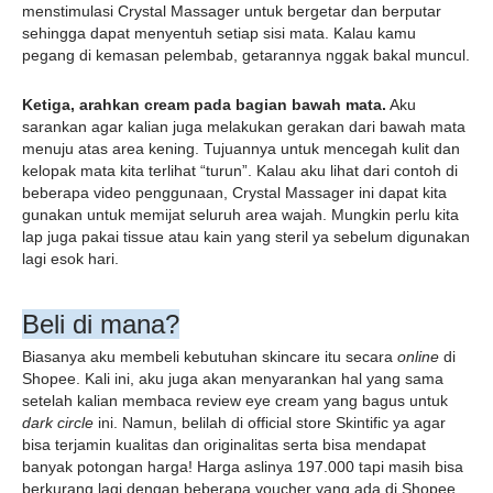
menstimulasi Crystal Massager untuk bergetar dan berputar 
sehingga dapat menyentuh setiap sisi mata. Kalau kamu 
pegang di kemasan pelembab, getarannya nggak bakal muncul.
Ketiga, arahkan cream pada bagian bawah mata.
 Aku 
sarankan agar kalian juga melakukan gerakan dari bawah mata 
menuju atas area kening. Tujuannya untuk mencegah kulit dan 
kelopak mata kita terlihat “turun”. Kalau aku lihat dari contoh di 
beberapa video penggunaan, Crystal Massager ini dapat kita 
gunakan untuk memijat seluruh area wajah. Mungkin perlu kita 
lap juga pakai tissue atau kain yang steril ya sebelum digunakan 
lagi esok hari.
Beli di mana?
Biasanya aku membeli kebutuhan skincare itu secara 
online
 di 
Shopee. Kali ini, aku juga akan menyarankan hal yang sama 
setelah kalian membaca review eye cream yang bagus untuk 
dark circle
 ini. Namun, belilah di official store Skintific ya agar 
bisa terjamin kualitas dan originalitas serta bisa mendapat 
banyak potongan harga! Harga aslinya 197.000 tapi masih bisa 
berkurang lagi dengan beberapa voucher yang ada di Shopee. 