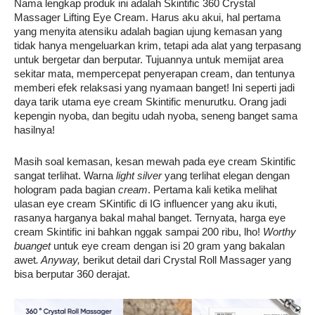
Nama lengkap produk ini adalah Skintific 360 Crystal 
Massager Lifting Eye Cream. Harus aku akui, hal pertama 
yang menyita atensiku adalah bagian ujung kemasan yang 
tidak hanya mengeluarkan krim, tetapi ada alat yang terpasang 
untuk bergetar dan berputar. Tujuannya untuk memijat area 
sekitar mata, mempercepat penyerapan cream, dan tentunya 
memberi efek relaksasi yang nyamaan banget! Ini seperti jadi 
daya tarik utama eye cream Skintific menurutku. Orang jadi 
kepengin nyoba, dan begitu udah nyoba, seneng banget sama 
hasilnya!
Masih soal kemasan, kesan mewah pada eye cream Skintific 
sangat terlihat. Warna 
light silver
 yang terlihat elegan dengan 
hologram pada
 bagian 
cream
. Pertama kali ketika melihat 
ulasan eye cream SKintific di IG influencer yang aku ikuti, 
rasanya harganya bakal mahal banget. Ternyata, harga eye 
cream Skintific ini bahkan nggak sampai 200 ribu, lho! 
Worthy 
buanget 
untuk eye cream dengan isi 20 gram yang bakalan 
awet
. Anyway,
 berikut detail dari Crystal Roll Massager yang 
bisa berputar 360 derajat.