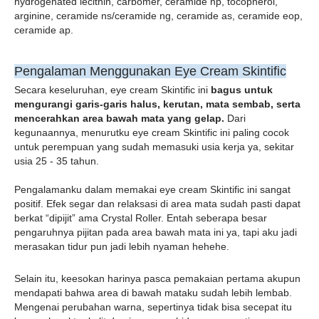
hydrogenated lecithin, carbomer, ceramide np, tocopherol, 
arginine, ceramide ns/ceramide ng, ceramide as, ceramide eop, 
ceramide ap.
Pengalaman Menggunakan Eye Cream Skintific
Secara keseluruhan, eye cream Skintific ini 
bagus untuk 
mengurangi garis-garis halus, kerutan, mata sembab, serta 
mencerahkan area bawah mata yang gelap.
 Dari 
kegunaannya, menurutku eye cream Skintific ini paling cocok 
untuk perempuan yang sudah memasuki usia kerja ya, sekitar 
usia 25 - 35 tahun. 
Pengalamanku dalam memakai eye cream Skintific ini sangat 
positif. Efek segar dan relaksasi di area mata sudah pasti dapat 
berkat “dipijit” ama Crystal Roller. Entah seberapa besar 
pengaruhnya pijitan pada area bawah mata ini ya, tapi aku jadi 
merasakan tidur pun jadi lebih nyaman hehehe.
Selain itu, keesokan harinya pasca pemakaian pertama akupun 
mendapati bahwa area di bawah mataku sudah lebih lembab. 
Mengenai perubahan warna, sepertinya tidak bisa secepat itu 