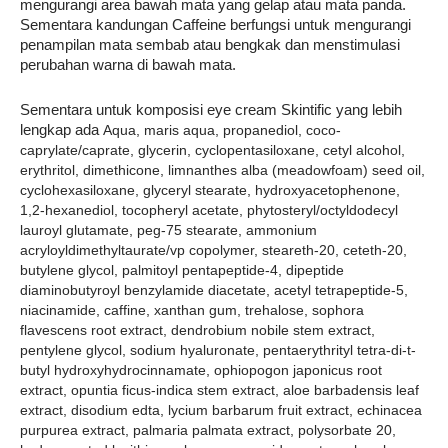
mengurangi area bawah mata yang gelap atau mata panda. 
Sementara kandungan Caffeine berfungsi untuk mengurangi 
penampilan mata sembab atau bengkak dan menstimulasi 
perubahan warna di bawah mata.
Sementara untuk komposisi eye cream Skintific yang lebih 
lengkap ada 
Aqua, maris aqua, propanediol, coco-
caprylate/caprate, glycerin, cyclopentasiloxane, cetyl alcohol, 
erythritol, dimethicone, limnanthes alba (meadowfoam) seed oil, 
cyclohexasiloxane, glyceryl stearate, hydroxyacetophenone, 
1,2-hexanediol, tocopheryl acetate, phytosteryl/octyldodecyl 
lauroyl glutamate, peg-75 stearate, ammonium 
acryloyldimethyltaurate/vp copolymer, steareth-20, ceteth-20, 
butylene glycol, palmitoyl pentapeptide-4, dipeptide 
diaminobutyroyl benzylamide diacetate, acetyl tetrapeptide-5, 
niacinamide, caffine, xanthan gum, trehalose, sophora 
flavescens root extract, dendrobium nobile stem extract, 
pentylene glycol, sodium hyaluronate, pentaerythrityl tetra-di-t-
butyl hydroxyhydrocinnamate, ophiopogon japonicus root 
extract, opuntia ficus-indica stem extract, aloe barbadensis leaf 
extract, disodium edta, lycium barbarum fruit extract, echinacea 
purpurea extract, palmaria palmata extract, polysorbate 20, 