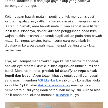
karena karakter kulit dan juga gaya hidup yang pastinya 
berpengaruh banget.
Kelembapan bawah mata ini penting untuk mengantisipasi 
kerutan, apalagi insya Allah tahun ini aku akan menginjak usia 
30 tahun. Sebab, area bawah mata itu kan sangat sensitif dan 
lebih tipis. Biasanya, dokter kulit dan penggunaan pada krim 
wajah itu tidak disarankan untuk diaplikasikan pada area bawah 
mata. Sehingga, tekstur, bahan, serta cara pelembab ini 
dipakaikan ke area bawah mata menjadi penting untuk kita 
perhatikan.
Oya, aku sempat menanyakan juga ke tim Skintific mengenai 
apakah eye cream Skintific ini bisa digunakan untuk bumil dan 
busui. Menurut mereka, 
produk ini 
friendly enough
 untuk 
bumil dan busui.
 Akan tetapi, khusus untuk bumil dan busui 
yang masih memberi 
ASI Eksklusif
, wajib untuk konsultasi dulu 
ke dokter SpOG atau 
dokter spesialis anak
 masing-masing. 
Sementara busui yang udah setahunan menyusui, kurasa bisa 
lebih aman dan leluasa memakai 
skincare
 ini, ya.